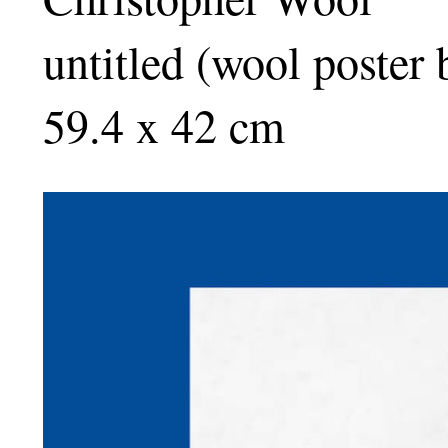
untitled (wool poster
59.4 x 42 cm